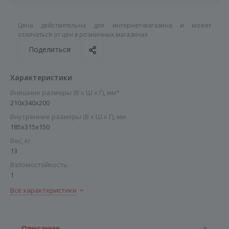
Цена действительна для интернет-магазина и может
отличаться от цен в розничных магазинах
Поделиться
Характеристики
Внешние размеры (В х Ш х Г), мм*
210x340x200
Внутренние размеры (В х Ш х Г), мм
185х315х150
Вес, кг
13
Взломостойкость
1
Все характеристики
Описание