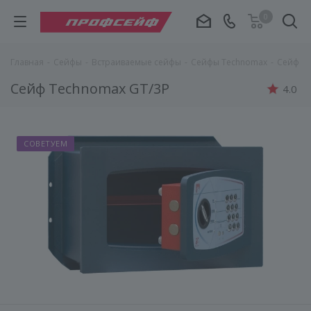
0
Главная
-
Сейфы
-
Встраиваемые сейфы
-
Сейфы Technomax
-
Сейф Te
Сейф Technomax GT/3P
4.0
СОВЕТУЕМ