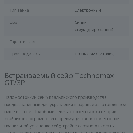
Тип замка
Электронный
Цвет
Синий
структурированный
Гарантия, лет
1
Производитель
TECHNOMAX (Италия)
Встраиваемый сейф Technomax
GT/3P
Взломостойкий сейф итальянского производства,
предназначенный для укрепления в заранее заготовленной
нише в стене. Подобные сейфы относятся к категории
«тайников»: огромное его преимущество в том, что при
правильной установке сейф крайне сложно отыскать.
Немалым достоинством является и то, что вынести его из