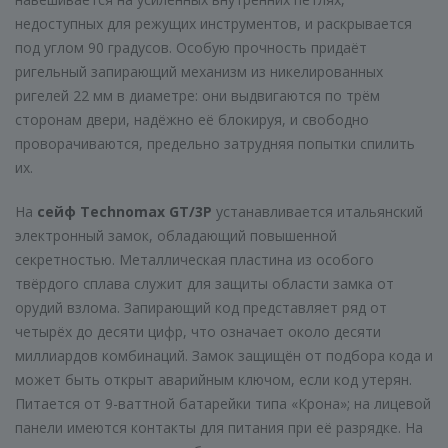
недоступных для режущих инструментов, и раскрывается
под углом 90 градусов. Особую прочность придаёт
ригельный запирающий механизм из никелированных
ригелей 22 мм в диаметре: они выдвигаются по трём
сторонам двери, надёжно её блокируя, и свободно
проворачиваются, предельно затрудняя попытки спилить
их.
На
сейф Technomax GT/3P
устанавливается итальянский
электронный замок, обладающий повышенной
секретностью. Металлическая пластина из особого
твёрдого сплава служит для защиты области замка от
орудий взлома. Запирающий код представляет ряд от
четырёх до десяти цифр, что означает около десяти
миллиардов комбинаций. Замок защищён от подбора кода и
может быть открыт аварийным ключом, если код утерян.
Питается от 9-ваттной батарейки типа «Крона»; на лицевой
панели имеются контакты для питания при её разрядке. На