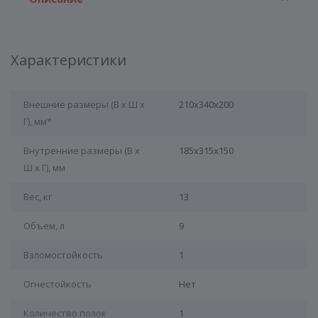
Характеристики
Внешние размеры (В х Ш х
210x340x200
Г), мм*
Внутренние размеры (В х
185х315х150
Ш х Г), мм
Вес, кг
13
Объем, л
9
Взломостойкость
1
Огнестойкость
Нет
Количество полок
1